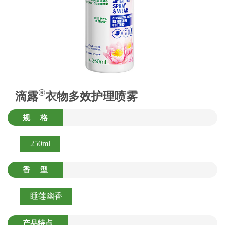
®
滴露
衣物多效护理喷雾
规 格
250ml
香 型
睡莲幽香
产品特点